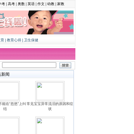
中考
|
高考
|
奥数
|
英语
|
作文
|
幼教
|
家教
教育
|
教育心得
|
卫生保健
：
点新闻
不能在“忽悠”上纠
常见宝宝异常流泪的原因和症
结
状