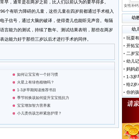
常早，通常是在两岁之前，比人们以前认为的要早得多。
女性补钙
了96个有听力障碍的儿童，这些儿童在四岁前都通过手术植入
幼
电子信号，通过大脑的破译，使得聋儿也能听见声音。每隔
幼
语言能力的测试，持续了数年。测试结果表明，那些在两岁
玩耍
表达能力好于那些三岁以后才进行手术的同伴。
开拓
二岁
幼儿记
妈妈
如何让宝宝有一个好习惯
1-3
火星上有绿色植物吗？
给2岁
1-3岁早期阅读推荐书目
你的
季节转换该如何提升宝宝抵抗力
宝宝增加智力营养素
小儿烫伤该怎样紧急护理？