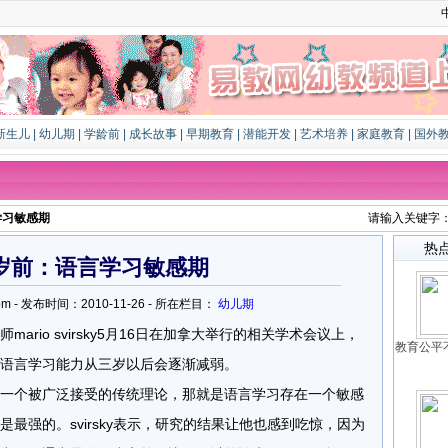
新生儿
|
幼儿期
|
学龄前
|
成长故事
|
早期教育
|
潜能开发
|
艺术培养
|
家庭教育
|
国外
学习敏感期
请输入关键字
热
岁前：语言学习敏感期
iao.com - 发布时间：2010-11-26 - 所在栏目：
幼儿期
io svirsky5月16日在加拿大举行的相关学术会议上，
教育公平
语言学习能力从三岁以后会逐渐减弱。
个被广泛接受的传统理论，那就是语言学习存在一个敏感
最强的。svirsky表示，研究的结果让他也感到吃惊，因为