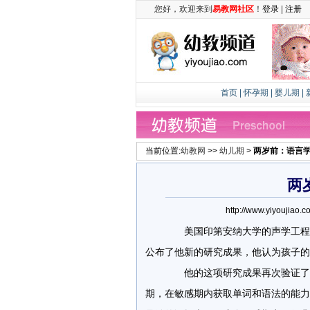
您好，欢迎来到
易教网社区
！
登录
|
注册
首页
|
怀孕期
|
婴儿期
|
当前位置:
幼教网
>>
幼儿期
>
两岁前：语言
两
http://www.yiyouj
美国印第安纳大学的声学工程师mar
公布了他新的研究成果，他认为孩子的
他的这项研究成果再次验证了一
期，在敏感期内获取单词和语法的能力是