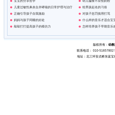
宝宝的分享哲学
幼儿偏食不应怪奶粉
儿童过敏性鼻炎合并哮喘的日常护理与治疗
给男孩起名的习俗
正确引导孩子自我激励
对孩子惩罚慎用打骂
妈妈与孩子同睡的好处
什么样的音乐才适合宝
敲敲打打提高孩子的模仿力
怎样培养孩子早期音乐
版权所有：
幼教
联系电话： 010-51657802 5
地址：北三环安贞桥东蓝宝