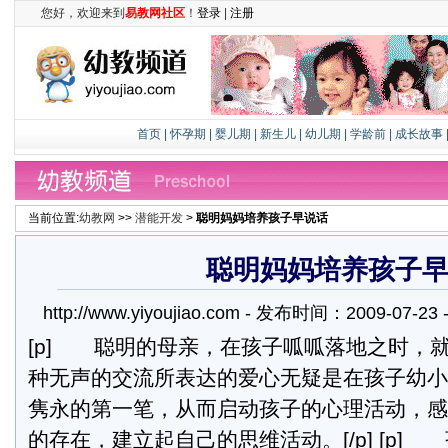
您好，欢迎来到
易教网社区
！
登录
|
注册
首页
|
怀孕期
|
婴儿期
|
新生儿
|
幼儿期
|
学龄前
|
成长故事
当前位置:
幼教网
>>
潜能开发
>
聪明妈妈培养孩子早说话
聪明妈妈培养孩子
http://www.yiyoujiao.com - 发布时间：2009-07-
[p] 聪明的母亲，在孩子呱呱落地之时，
种无声的交流所表达的爱心无疑是在孩子幼小
隽永的第一笔，从而启动孩子的心理活动，感
的存在，建立起自己的思维活动。[/p] [p