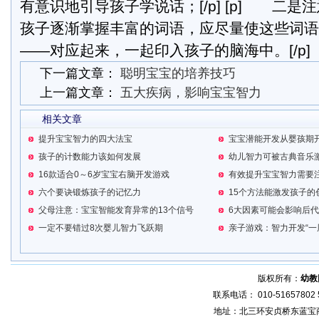
有意识地引导孩子学说话；[/p] [p] 二
孩子逐渐掌握丰富的词语，应尽量使这些词语
——对应起来，一起印入孩子的脑海中。[/p]
下一篇文章：
聪明宝宝的培养技巧
上一篇文章：
五大疾病，影响宝宝智力
相关文章
提升宝宝智力的四大法宝
宝宝潜能开发从婴孩期
孩子的计数能力该如何发展
幼儿智力可被古典音乐
16款适合0～6岁宝宝右脑开发游戏
有效提升宝宝智力需要
六个要诀锻炼孩子的记忆力
15个方法能激发孩子的
父母注意：宝宝智能发育异常的13个信号
6大因素可能会影响后
一定不要错过8次婴儿智力飞跃期
亲子游戏：智力开发“一
版权所有：
幼教
联系电话： 010-51657802 5
地址：北三环安贞桥东蓝宝