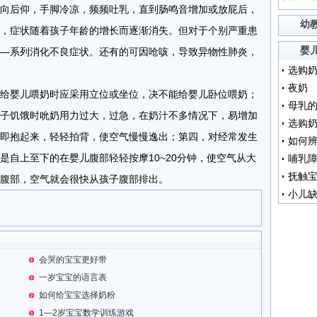
向后仰，手脚冷凉，频频吐乳，直到肠鸣音增加或放屁后，
幼
，症状随着孩子年龄的增长而逐渐消失。但对于个别严重患
婴
—系列消化不良症状。还有的可因呛咳，导致异物性肺炎，
选购
夜奶
婴儿喂奶时应采用立位或坐位，决不能给婴儿卧位喂奶；
母乳
子饥饿时吮奶用力过大，过急，在奶汁不多情况下，易增加
选购奶
即抱起来，轻轻拍背，使空气慢慢逸出；第四，对经常发生
如何
是自上至下的在婴儿腹部轻轻按摩10~20分钟，使空气从大
哺乳
腹部，空气就会很快从孩子腹部排出。
会哭的宝宝更好带
一岁宝宝的语言表
如何给宝宝选择奶粉
1—2岁宝宝数学训练游戏