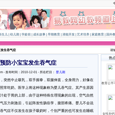
新生儿
|
幼儿期
|
学龄前
|
成长故事
|
早期教育
|
潜能开发
|
艺术培养
|
家庭教育
|
国外
宝发生吞气症
请
热
预防小宝宝发生吞气症
iao.com - 发布时间：2010-12-01 - 所在栏目：
婴儿期
突然中止吸乳，双手握拳，双腿伸直，全身用力，好像在
教育公平
照常吃奶。医学上将这种现象称为婴儿吞气症。其产生原因
汁处于胃的上部，由于这种特殊生理现象的出现，空气自然
气压力刺激后，引起阵发性肠痉孪，腹部疼痛。婴儿不会说
吞气症不仅发生在孩子吸奶时，个别严重的也可发生在睡眠
女性补钙