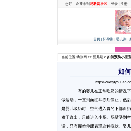
您好，欢迎来到
易教网社区
！
登录
|
注册
首页
|
怀孕期
|
婴儿期
|
当前位置:
幼教网
>>
婴儿期
>
如何预防小宝
如何
http://www.yiyouj
有的婴儿在正常吃奶的情况下，
做运动，一直到面红耳赤后停止，然后
是婴儿吸奶时，空气进入胃的下部而奶
难于逸出，只能进入小肠。肠壁受到空
话，只有握拳伸腿表现这种症状。婴儿