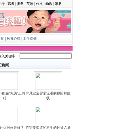
中考
|
高考
|
奥数
|
英语
|
作文
|
幼教
|
家教
教育
|
教育心得
|
卫生保健
输入关键字：
点新闻
不能在“忽悠”上纠
常见宝宝异常流泪的原因和症
结
状
什么时候最好？
你需要知道的科学的钙摄入量