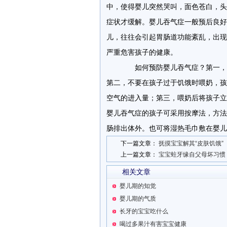
中，使得婴儿突然哭叫，面色苍白，头
症状才缓解。婴儿吞气症一般预后良好
儿，往往会引起胃肠道功能紊乱，出现
严重危害孩子的健康。
如何预防婴儿吞气症？第一，给
第二，不要在孩子过于饥饿时喂奶，孩
空气的进入量；第三，喂奶后将孩子立
婴儿吞气症的孩子可采用按摩法，方法
肠排出体外。也可将湿热毛巾敷在婴儿
下一篇文章：
抚摸宝宝解其“皮肤饥饿”
上一篇文章：
宝宝蛀牙缘自父母坏习惯
相关文章
婴儿期的知觉
婴儿期的气质
长牙的宝宝吃什么
喝过多果汁有害宝宝健康