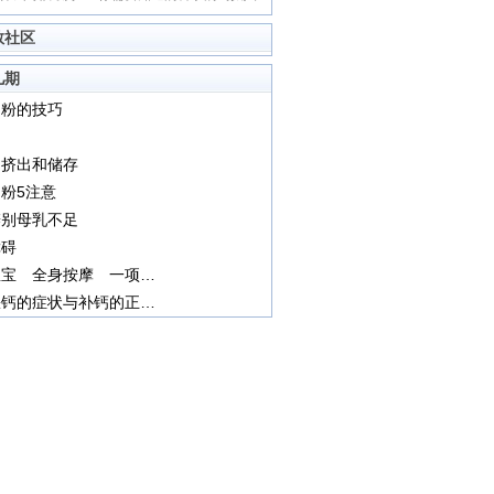
教社区
儿期
奶粉的技巧
的挤出和储存
粉5注意
辨别母乳不足
障碍
抚触宝宝 全身按摩 一项国际最新婴儿护理技术传入珠海（图）
小儿缺钙的症状与补钙的正确方法