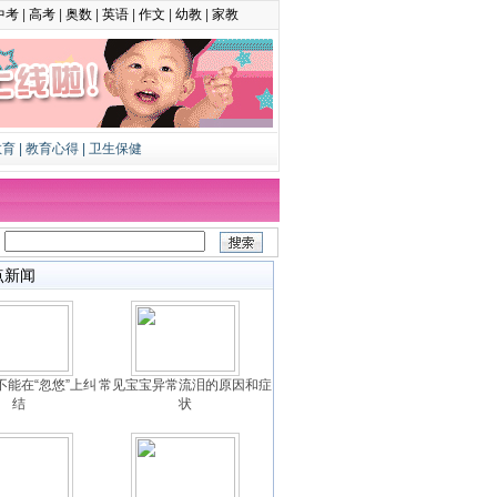
中考
|
高考
|
奥数
|
英语
|
作文
|
幼教
|
家教
教育
|
教育心得
|
卫生保健
：
点新闻
不能在“忽悠”上纠
常见宝宝异常流泪的原因和症
结
状