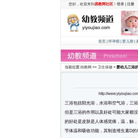
您好，欢迎来到
易教网社区
！
登录
|
注册
首页
|
怀孕期
|
婴儿期
|
当前位置:
幼教网
>>
卫生保健
>
婴幼儿三浴
http://www.yiyouji
三浴包括阳光浴，水浴和空气浴，三浴
但是三浴的作用以及好处可能大家都没有注
的好处是皮肤是人体感觉痛，温，触，
节体温和吸收功能，其制造维生素D的