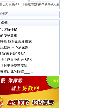
什么时候最好？
你需要知道的科学的钙摄入量
教社区
生保健
宝宝缓解便秘
儿的便秘真相
呼噜 应赶紧采取措施
宝宝贪玩憋尿 当心泌尿道感染
好动”未必是“多动”
行性感冒中西医大PK
妈注射甲肝疫苗需知
悉心观察婴幼儿的眼睛___婴幼儿