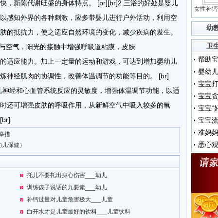
新陈代谢旺盛的身体特点。 [br][br]2.三浴的好处是婴儿
女性补钙
以感知外界的各种刺激，应多带婴儿进行户外活动，利用空
幼
肤的抵抗力，使之适应自然环境的变化，减少疾病的发生。
卫
使婴儿在与空气，阳光的接触中增强呼吸道粘膜，皮肤
帮助
寒冷刺激的适应能力。加上一定量的运动和游戏，可达到增加婴幼儿
婴幼
神经肌肉的协调性，改善体温调节的功能等目的。 [br]
宝宝打
婴幼儿神经和心血管系统反应的灵敏度，增强体温调节功能，以适
时还可增强皮肤的呼吸作用，从新鲜空气中吸入较多的氧
宝宝“
r]
宝宝流
准妈
举措
幼儿保健）
托儿不要托出身心伤害___幼儿
训练孩子说话的九要素___幼儿
补钙过量对儿童危害极大___儿童
白开水才是儿童最好的饮料___儿童饮料