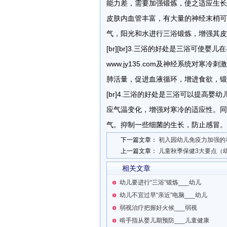
能力差，需要加强锻炼，使之适应生长快，
皮肤内血管丰富，有大量的神经末梢可
气，阳光和水进行三浴锻炼，增强其皮
[br][br]3.三浴的好处是三浴可
www.jy135.com及神经系统对
肺活量，促进血液循环，增进食欲，锻炼
[br]4.三浴的好处是三浴可以提高
应气温变化，增强对寒冷的适应性。同
气。抑制一些细菌的生长，防止感冒。[b
下一篇文章：
初入园幼儿免疫力加强的
上一篇文章：
儿童秋季保健3大要点（
相关文章
幼儿要进行“三浴”锻炼___幼儿
幼儿不宜过早“亲近”电脑___幼儿
弱视治疗把握好火候___弱视
啃手指从婴儿期预防___儿童健康