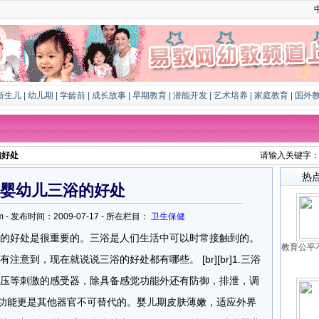
新生儿
|
幼儿期
|
学龄前
|
成长故事
|
早期教育
|
潜能开发
|
艺术培养
|
家庭教育
|
国外
的好处
请输入关键字
热
婴幼儿三浴的好处
ao.com - 发布时间：2009-07-17 - 所在栏目：
卫生保健
的好处是很重要的。三浴是人们生活中可以时常接触到的。
教育公平
意到，现在就说说三浴的好处都有哪些。 [br][br]1.三浴
压等刺激的感受器，除具备感觉功能外还有防御，排泄，调
功能更是其他器官不可替代的。婴儿期皮肤薄嫩，适应外界